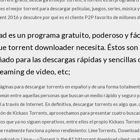
 es el mejor torrent para descargar películas, juegos, series, música
t 2016 y descubre por qué es el cliente P2P favorito de millones d
d es un programa gratuito, poderoso y fáci
ue torrent downloader necesita. Éstos son s
ado para las descargas rápidas y sencillas 
reaming de video, etc;
áginas para descargar torrents en español y de una forma totalmente
común entre aquellas personas que buscan un medio rápido y seguro 
a través de Internet. En definitiva, descargar torrents es algo que,
ción de Kickass Torrents, aprovechamos para presentar cuatro busca
s que ya no siguen operativos, entre ellos el propio Kickass Torrent
que realmente funciona a pleno rendimiento: LimeTorrents. Download 
Android or Linux-- uTorrent is the #1 bittorrent download client on 