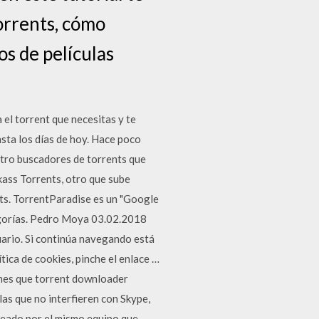
orrents, cómo
os de películas
 el torrent que necesitas y te
sta los días de hoy. Hace poco
atro buscadores de torrents que
kass Torrents, otro que sube
nts. TorrentParadise es un "Google
egorías. Pedro Moya 03.02.2018
suario. Si continúa navegando está
ica de cookies, pinche el enlace …
ones que torrent downloader
las que no interfieren con Skype,
creado por el mismo equipo que