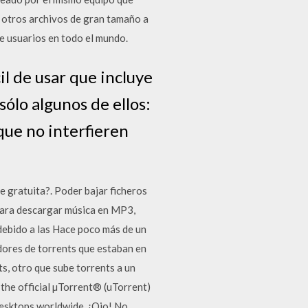
 y otros archivos de gran tamaño a
e usuarios en todo el mundo.
l de usar que incluye
ólo algunos de ellos:
que no interfieren
 gratuita?. Poder bajar ficheros
para descargar música en MP3,
 debido a las Hace poco más de un
dores de torrents que estaban en
s, otro que sube torrents a un
the official µTorrent® (uTorrent)
desktops worldwide. ¡Ojo! No