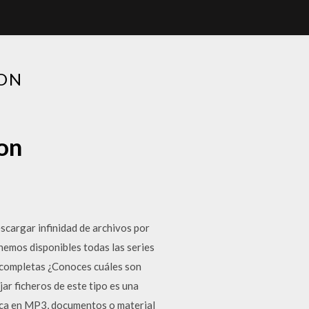
ON
on
scargar infinidad de archivos por
enemos disponibles todas las series
as completas ¿Conoces cuáles son
ar ficheros de este tipo es una
ica en MP3, documentos o material