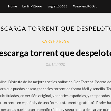
Home
Lenling32666
Englett55611
Weaklend45095
ESCARGA TORRENT QUE DESPELOT
KARSH76536
escarga torrent que despelot
05.12.2020
line. Disfruta de las mejores series online en DonTorrent. Podrás de
para que puedas descargar series torrent de forma fácil y sencilla. T
 subtituladas, en versión original, ver series españolas, y temporad
 torrents en español y de una forma totalmente gratuita?. Poder baj
s personas que buscan un medio rápido y seguro para descargar mús