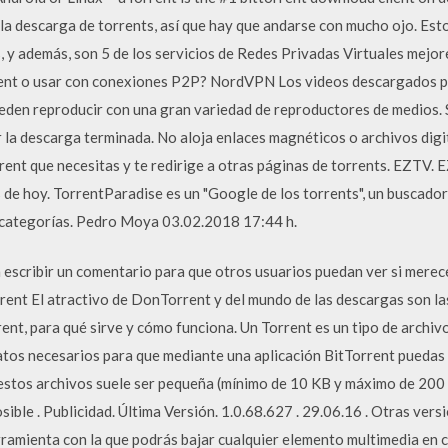
la descarga de torrents, así que hay que andarse con mucho ojo. E
s, y además, son 5 de los servicios de Redes Privadas Virtuales mej
ent o usar con conexiones P2P? NordVPN Los videos descargados po
eden reproducir con una gran variedad de reproductores de medios. 
a descarga terminada. No aloja enlaces magnéticos o archivos digital
rent que necesitas y te redirige a otras páginas de torrents. EZTV.
as de hoy. TorrentParadise es un "Google de los torrents", un buscad
 categorías. Pedro Moya 03.02.2018 17:44 h.
escribir un comentario para que otros usuarios puedan ver si merece
rent El atractivo de DonTorrent y del mundo de las descargas son la
ent, para qué sirve y cómo funciona. Un Torrent es un tipo de archiv
atos necesarios para que mediante una aplicación BitTorrent puedas
estos archivos suele ser pequeña (mínimo de 10 KB y máximo de 200
ible . Publicidad. Última Versión. 1.0.68.627 . 29.06.16 . Otras versi
amienta con la que podrás bajar cualquier elemento multimedia en c