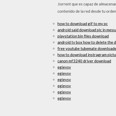
.torrent que es capaz de almacena
contenido de la red desde tu orde
how to download gif to my pc
android said download pic in mes
playstation bin files download
android tv box how to delete the
free youtube tubemate downloade
how to download instragram pictu
canon mf3240 driver download
egieysy
egieysy
egieysy
egieysy
egieysy
egieysy