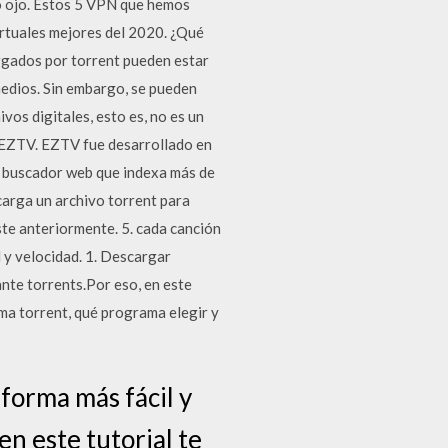
o ojo. Estos 5 VPN que hemos
irtuales mejores del 2020. ¿Qué
gados por torrent pueden estar
edios. Sin embargo, se pueden
os digitales, esto es, no es un
s. EZTV. EZTV fue desarrollado en
un buscador web que indexa más de
arga un archivo torrent para
ste anteriormente. 5. cada canción
 y velocidad. 1. Descargar
ante torrents.Por eso, en este
ama torrent, qué programa elegir y
 forma más fácil y
en este tutorial te