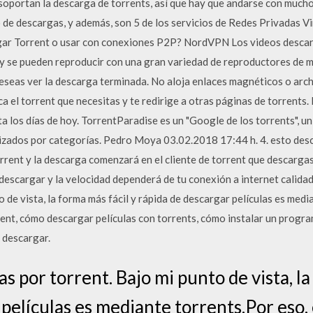
soportan la descarga de torrents, así que hay que andarse con much
o de descargas, y además, son 5 de los servicios de Redes Privadas V
gar Torrent o usar con conexiones P2P? NordVPN Los videos descar
y se pueden reproducir con una gran variedad de reproductores de m
seas ver la descarga terminada. No aloja enlaces magnéticos o archiv
ca el torrent que necesitas y te redirige a otras páginas de torrent
a los días de hoy. TorrentParadise es un "Google de los torrents", 
izados por categorías. Pedro Moya 03.02.2018 17:44 h. 4. esto desc
orrent y la descarga comenzará en el cliente de torrent que descarga
descargar y la velocidad dependerá de tu conexión a internet calidad
o de vista, la forma más fácil y rápida de descargar películas es medi
rent, cómo descargar películas con torrents, cómo instalar un progr
a descargar.
as por torrent. Bajo mi punto de vista, la
películas es mediante torrents.Por eso, 