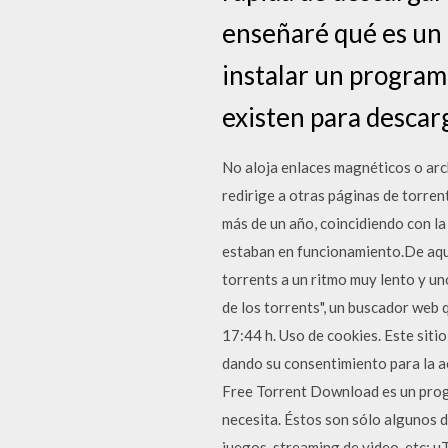
enseñaré qué es un 
instalar un programa
existen para descar
No aloja enlaces magnéticos o archi
redirige a otras páginas de torre
más de un año, coincidiendo con l
estaban en funcionamiento.De aquel
torrents a un ritmo muy lento y u
de los torrents", un buscador we
17:44 h. Uso de cookies. Este siti
dando su consentimiento para la ac
Free Torrent Download es un progr
necesita. Éstos son sólo algunos d
juegos, streaming de video, etc; u