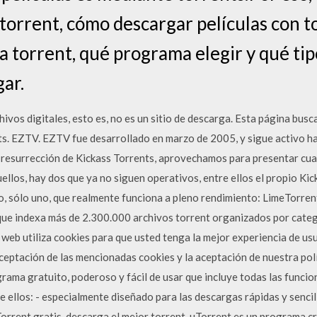
torrent, cómo descargar películas con t
 torrent, qué programa elegir y qué tip
gar.
vos digitales, esto es, no es un sitio de descarga. Esta página busca
nts. EZTV. EZTV fue desarrollado en marzo de 2005, y sigue activo ha
a resurrección de Kickass Torrents, aprovechamos para presentar cu
los, hay dos que ya no siguen operativos, entre ellos el propio Kic
no, sólo uno, que realmente funciona a pleno rendimiento: LimeTorre
b que indexa más de 2.300.000 archivos torrent organizados por cat
o web utiliza cookies para que usted tenga la mejor experiencia de u
eptación de las mencionadas cookies y la aceptación de nuestra polít
ama gratuito, poderoso y fácil de usar que incluye todas las funci
e ellos: - especialmente diseñado para las descargas rápidas y sencil
Torrent gratis, descarga el mejor torrent. uTorrent es un programa 