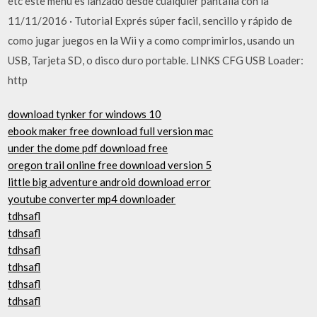
etc este menu es lanzado desde cualquier pantalla con la
11/11/2016 · Tutorial Exprés súper facil, sencillo y rápido de
como jugar juegos en la Wii y a como comprimirlos, usando un
USB, Tarjeta SD, o disco duro portable. LINKS CFG USB Loader:
http
download tynker for windows 10
ebook maker free download full version mac
under the dome pdf download free
oregon trail online free download version 5
little big adventure android download error
youtube converter mp4 downloader
tdhsafl
tdhsafl
tdhsafl
tdhsafl
tdhsafl
tdhsafl